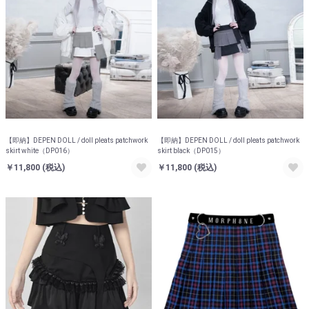
【即納】DEPEN DOLL / doll pleats patchwork
【即納】DEPEN DOLL / doll pleats patchwork
skirt white（DP016）
skirt black（DP015）
￥11,800
(税込)
￥11,800
(税込)