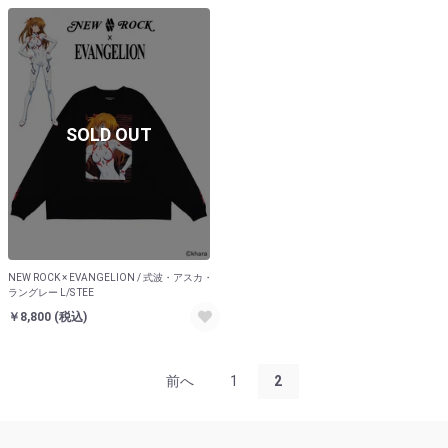
SOLD OUT
NEW ROCK × EVANGELION / 式波・アスカ・
ラングレー L/S TEE
￥8,800
(税込)
前へ
1
2