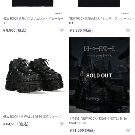
NEW ROCK 進撃の巨人 / エレン・イェーガー
NEW ROCK 進撃の巨人 / ミカサ・アッカーマン
TEE
TEE
￥8,800
(税込)
￥8,800
(税込)
SOLD OUT
お買い物を続ける
カートへ進む
NEW ROCK / M-WALL106-S9 厚底シューズ
【予約】NEW ROCK × DEATH NOTE / MISA
ANKLE BOOT
￥64,900
(税込)
￥71,500
(税込)