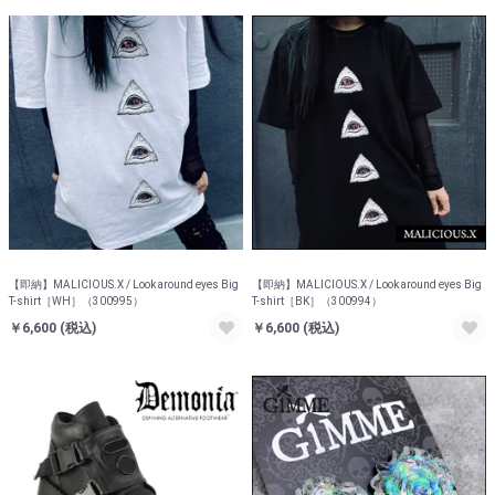
【即納】MALICIOUS.X / Look around eyes Big
【即納】MALICIOUS.X / Look around eyes Big
T-shirt［WH］（300995）
T-shirt［BK］（300994）
￥6,600
(税込)
￥6,600
(税込)