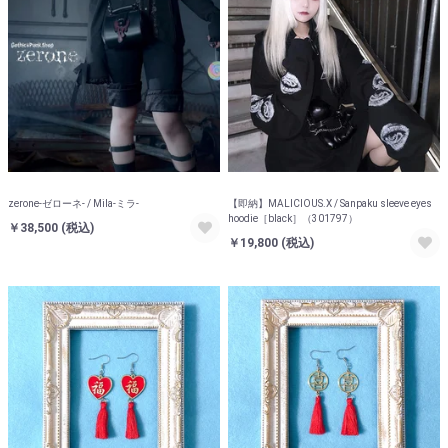
zerone-ゼローネ- / Mila-ミラ-
【即納】MALICIOUS.X / Sanpaku sleeve eyes
hoodie［black］（301797）
￥38,500
(税込)
￥19,800
(税込)