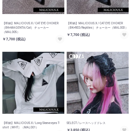
【即納】MALICIOUS.X / CAT EYE CHOKER
【即納】MALICIOUS.X / CAT EYE CHOKER
［BK×MAGENTA/Cat］ チョーカー
［BK×RED/Reptiles］ チョーカー（MAL003）
（MAL005）
￥7,700
(税込)
￥7,700
(税込)
【即納】MALICIOUS.X / Long Sleeve eyes T-
SELECT / レースヘッドドレス
shirt［WHT］（MAL001）
￥3,850
(税込)