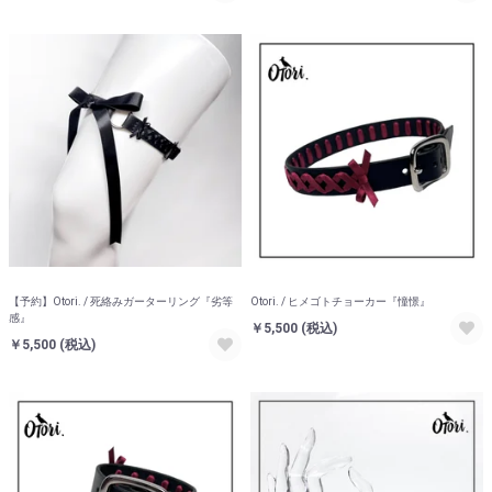
【予約】Otori. / 死絡みガーターリング『劣等
Otori. / ヒメゴトチョーカー『憧憬』
感』
￥5,500
(税込)
￥5,500
(税込)