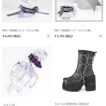
Otori. / 御伽噺ブレス『ガラスの靴』
Otori. / 御伽噺リング『ガラスの靴』
￥4,400
(税込)
￥2,750
(税込)
【セール】DEMONIA / ASSAULT-
ラスト1点