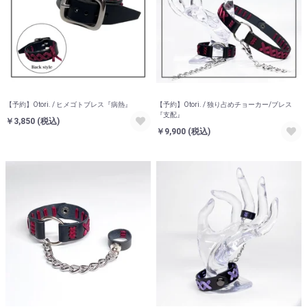
【予約】Otori. / ヒメゴトブレス『病熱』
【予約】Otori. / 独り占めチョーカー/ブレス
『支配』
￥3,850
(税込)
￥9,900
(税込)