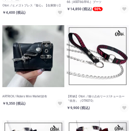
66［ASST66/BVL］ブーツ
Otori. / ヒメゴトブレス『疑心』【在庫限り】
￥14,850
(税込)
50%
￥4,400
(税込)
ARTRICK / Riders Mini Wallet 財布
【即納】Otori. / 独り占めリード/チョーカー
『依存』（OTR070）
￥9,350
(税込)
￥9,900
(税込)