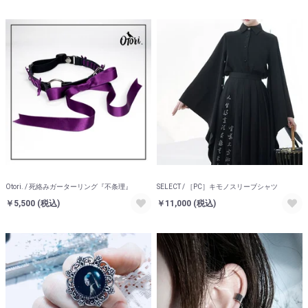
Otori. / 死絡みガーターリング『不条理』
SELECT / ［PC］キモノスリーブシャツ
￥5,500
(税込)
￥11,000
(税込)