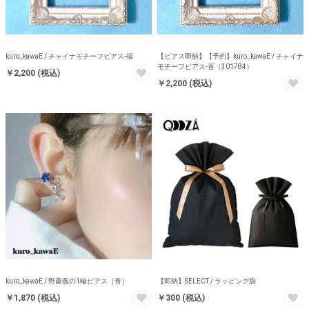
kuro_kawaE / チャイナモチーフピアス-福
【ピアス即納】【予約】kuro_kawaE / チャイナ
モチーフピアス-喜（301784）
￥2,200
(税込)
￥2,200
(税込)
kuro_kawaE / 野薔薇の1輪ピアス［青］
【即納】SELECT / ラッピング袋
￥1,870
(税込)
￥300
(税込)