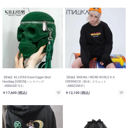
【即納】KILLSTAR Grave Digger Skull
【即納】MISHKA / WEIRD WORLD D.A
Handbag [GREEN] ハンドバッグ
CREWNECK［BLK］スウェット
（KSRA003132）
（MSS200401）
￥17,600
(税込)
￥12,100
(税込)