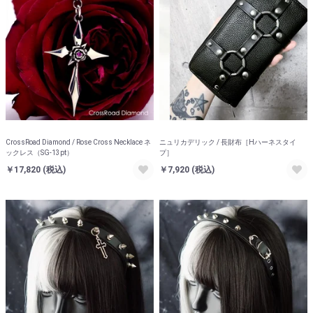
CrossRoad Diamond / Rose Cross Necklace ネ
ニュリカデリック / 長財布［Hハーネスタイ
ックレス（SG-13pt）
プ］
￥17,820
(税込)
￥7,920
(税込)