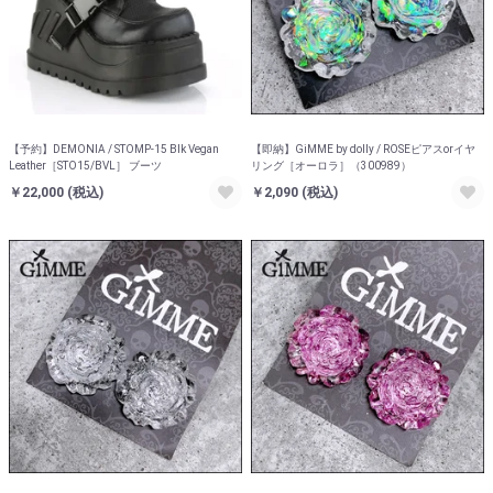
【予約】DEMONIA / STOMP-15 Blk Vegan
【即納】GiMME by dolly / ROSEピアスorイヤ
Leather［STO15/BVL］ ブーツ
リング［オーロラ］（300989）
￥22,000
(税込)
￥2,090
(税込)