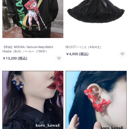
【即納】MISHKA / Samurai Keep Watch
SELECT / パニエ［40cm丈］
Hoodie［BLK］パーカー（76967）
￥4,950
(税込)
￥13,200
(税込)