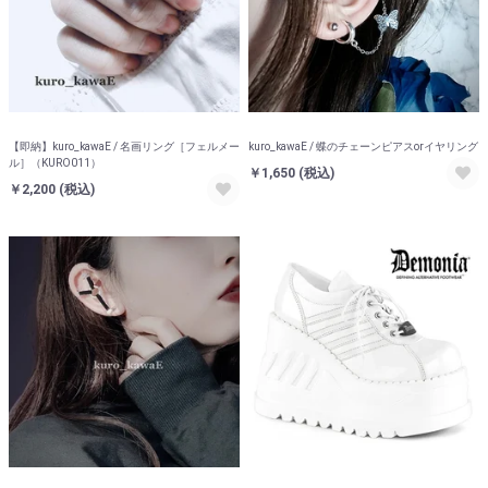
【即納】kuro_kawaE / 名画リング［フェルメー
kuro_kawaE / 蝶のチェーンピアスorイヤリング
ル］（KURO011）
￥1,650
(税込)
￥2,200
(税込)