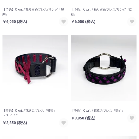
お買い物を続ける
カートへ進む
【予約】Otori. / 独り占めブレス/リング『契
【予約】Otori. / 独り占めブレス/リング『揺
約』
籃』
￥6,050
(税込)
￥6,050
(税込)
【即納】Otori. / 死絡みブレス『孤独』
【予約】Otori. / 死絡みブレス『野心』
（OTR077）
￥3,850
(税込)
￥3,850
(税込)