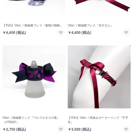
【予約】Otori. / 御伽噺ブレス『傲慢の蜘蛛』
Otori. / 御伽噺ブレス『赤ずきん』
￥4,400
(税込)
￥4,400
(税込)
Otori. / 御伽噺リング『ワルプルギスの夜』
【予約】Otori. / 死絡みガーターリング『不平
（OTR067）
等』
￥2,750
(税込)
￥5,500
(税込)