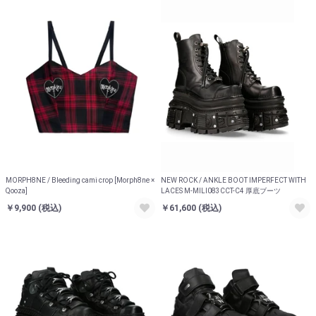
MORPH8NE / Bleeding cami crop [Morph8ne ×
NEW ROCK / ANKLE BOOT IMPERFECT WITH
Qooza]
LACES M-MILI083CCT-C4 厚底ブーツ
￥9,900
(税込)
￥61,600
(税込)