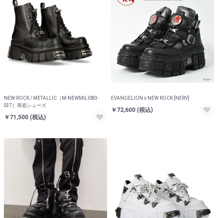
NEW ROCK / METALLIC［M-NEWMILI083-
EVANGELION x NEW ROCK [NERV]
S37］厚底シューズ
￥72,600
(税込)
￥71,500
(税込)