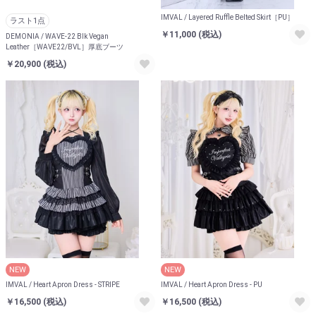
IMVAL / Layered Ruffle Belted Skirt［PU］
ラスト1点
￥11,000
(税込)
DEMONIA / WAVE-22 Blk Vegan
Leather［WAVE22/BVL］厚底ブーツ
￥20,900
(税込)
NEW
NEW
IMVAL / Heart Apron Dress - STRIPE
IMVAL / Heart Apron Dress - PU
￥16,500
(税込)
￥16,500
(税込)