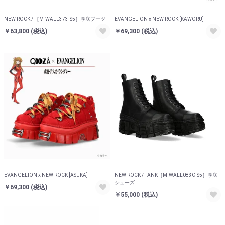
NEW ROCK / ［M-WALL373-S5］厚底ブーツ
EVANGELION x NEW ROCK [KAWORU]
￥63,800
(税込)
￥69,300
(税込)
EVANGELION x NEW ROCK [ASUKA]
NEW ROCK / TANK［M-WALL083C-S5］厚底
シューズ
￥69,300
(税込)
￥55,000
(税込)