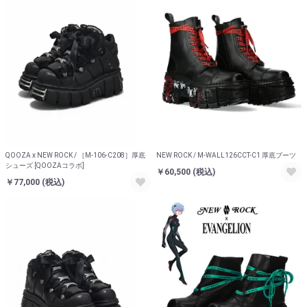
QOOZA x NEW ROCK / ［M-106-C208］厚底
NEW ROCK / M-WALL126CCT-C1 厚底ブーツ
シューズ [QOOZAコラボ]
￥60,500
(税込)
￥77,000
(税込)