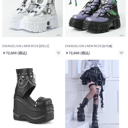
EVANGELION x NEW ROCK [SEELE]
EVANGELION x NEW ROCK [初号機]
￥72,600
(税込)
￥72,600
(税込)