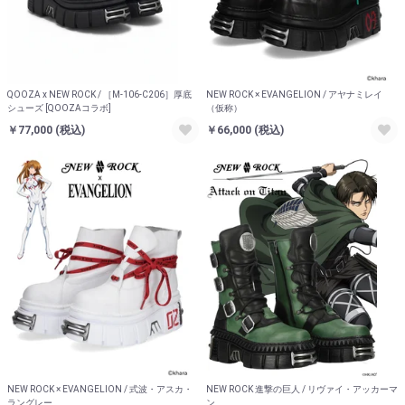
QOOZA x NEW ROCK / ［M-106-C206］厚底
NEW ROCK × EVANGELION / アヤナミレイ
シューズ [QOOZAコラボ]
（仮称）
￥77,000
(税込)
￥66,000
(税込)
NEW ROCK × EVANGELION / 式波・アスカ・
NEW ROCK 進撃の巨人 / リヴァイ・アッカーマ
ラングレー
ン