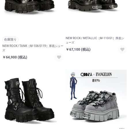
お買い物を続ける
カートへ進む
NEW ROCK / METALLIC［M-110-S1］厚底シ
在庫限り
ューズ
NEW ROCK / TANK［M-106-S119］厚底シュー
￥67,100
(税込)
ズ
￥64,900
(税込)