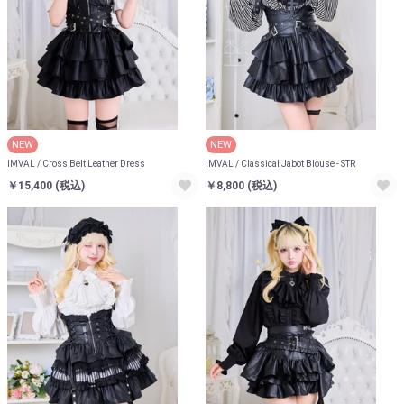
NEW
NEW
IMVAL / Cross Belt Leather Dress
IMVAL / Classical Jabot Blouse - STR
￥15,400
(税込)
￥8,800
(税込)