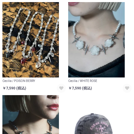
Cecilia / POISON BERRY
Cecilia / WHITE ROSE
￥7,590
(税込)
￥7,590
(税込)