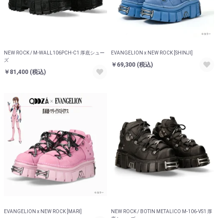
NEW ROCK / M-WALL106PCH-C1 厚底シュー
EVANGELION x NEW ROCK [SHINJI]
ズ
￥69,300
(税込)
￥81,400
(税込)
EVANGELION x NEW ROCK [MARI]
NEW ROCK / BOTIN METALICO M-106-VS1 厚