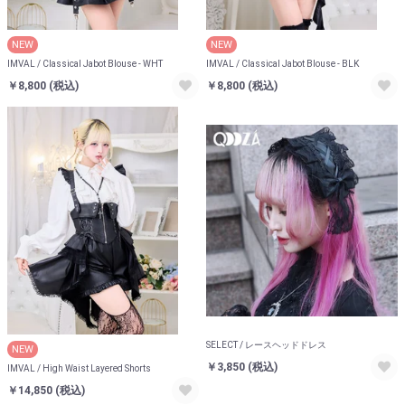
NEW
NEW
IMVAL / Classical Jabot Blouse - WHT
IMVAL / Classical Jabot Blouse - BLK
￥8,800
(税込)
￥8,800
(税込)
SELECT / レースヘッドドレス
NEW
￥3,850
(税込)
IMVAL / High Waist Layered Shorts
￥14,850
(税込)