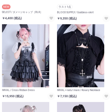
NEW
ラスト1点
SELECT / ダメージキャップ［BLK］
BLOOD SUPPLY / Goddess-skirt
￥4,400
(税込)
￥9,350
(税込)
IMVAL / Cross Ribbon Dress
IMVAL × natu t mare / Rosary Necklace
￥15,950
(税込)
￥7,150
(税込)