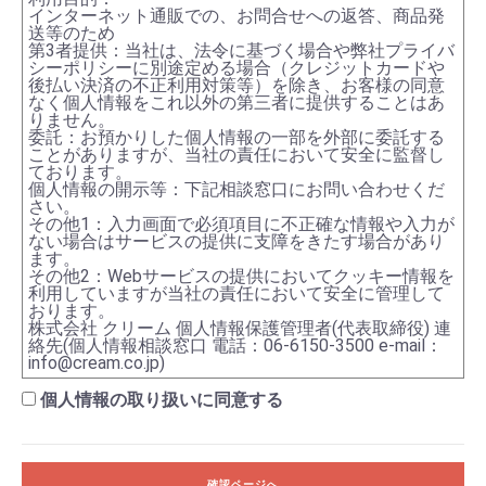
インターネット通販での、お問合せへの返答、商品発
送等のため
第3者提供：当社は、法令に基づく場合や弊社プライバ
シーポリシーに別途定める場合（クレジットカードや
後払い決済の不正利用対策等）を除き、お客様の同意
なく個人情報をこれ以外の第三者に提供することはあ
りません。
委託：お預かりした個人情報の一部を外部に委託する
ことがありますが、当社の責任において安全に監督し
ております。
個人情報の開示等：下記相談窓口にお問い合わせくだ
さい。
その他1：入力画面で必須項目に不正確な情報や入力が
ない場合はサービスの提供に支障をきたす場合があり
ます。
その他2：Webサービスの提供においてクッキー情報を
利用していますが当社の責任において安全に管理して
おります。
株式会社 クリーム 個人情報保護管理者(代表取締役) 連
絡先(個人情報相談窓口 電話：06-6150-3500 e-mail：
info@cream.co.jp
)
個人情報の取り扱いに同意する
確認ページへ