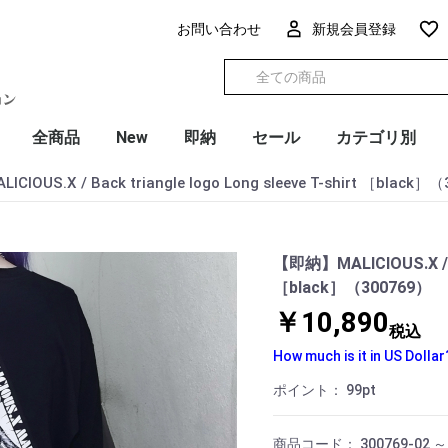
お問い合わせ
新規会員登録
全商品
New
即納
セール
カテゴリ別
IOUS.X / Back triangle logo Long sleeve T-shirt ［black］
【即納】MALICIOUS.X / Bac
［black］（300769）
￥10,890
税込
How much is it in US Dollar
ポイント：
99
pt
商品コード：
300769-02 ～