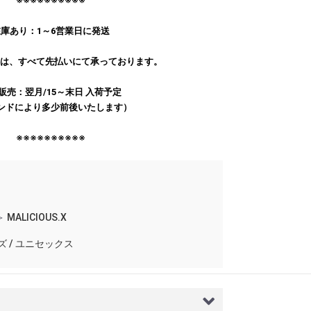
※※※※※※※※※※
庫あり：1～6営業日に発送
文は、すべて先払いにて承っております。
販売：翌月/15～末日 入荷予定
ンドにより多少前後いたします）
※※※※※※※※※※
＞
MALICIOUS.X
ズ / ユニセックス