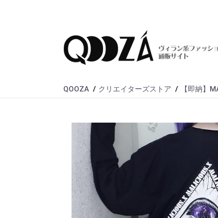
QOOZA
クリエイターズストア
【即納】MALIC