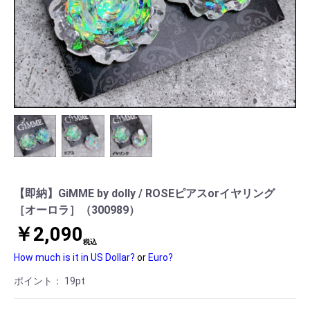
【即納】GiMME by dolly / ROSEピアスorイヤリング
［オーロラ］（300989）
￥2,090
税込
How much is it in US Dollar?
or
Euro?
ポイント：
19
pt