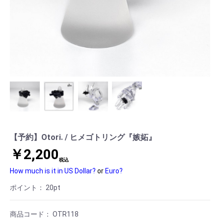
【予約】Otori. / ヒメゴトリング『嫉妬』
￥2,200
税込
How much is it in US Dollar?
or
Euro?
ポイント：
20
pt
商品コード：
OTR118