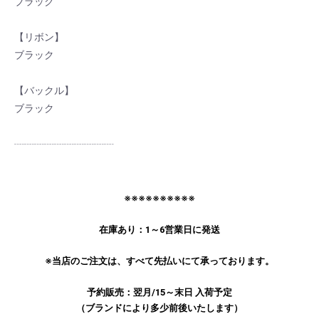
ブラック
お買い物を続ける
カートへ進む
【リボン】
ブラック
【バックル】
ブラック
┈┈┈┈┈┈┈┈┈┈
※※※※※※※※※※
在庫あり：1～6営業日に発送
※当店のご注文は、すべて先払いにて承っております。
予約販売：翌月/15～末日 入荷予定
（ブランドにより多少前後いたします）