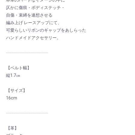
本革のハードなイメージの中に
仄かに傷痕・ボディステッチ・
自傷・束縛を連想させる
編み上げ レースアップにて、
可愛らしいリボンのギャップをあしらった
ハンドメイドアクセサリー。
┈┈┈┈┈┈┈┈┈┈
【ベルト幅】
縦1.7㎝
【サイズ】
16cm
┈┈┈┈┈┈┈┈┈┈
【革】