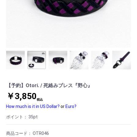
【予約】Otori. / 死絡みブレス『野心』
￥3,850
税込
How much is it in US Dollar?
or
Euro?
ポイント：
35
pt
商品コード：
OTR046