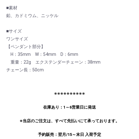
■素材
鉛、カドミウム、ニッケル
■サイズ
ワンサイズ
【ペンダント部分】
H：35mm W：54mm D：6mm
重量：22g エクステンダーチェーン：38mm
チェーン長：50cm
お買い物を続ける
カートへ進む
※※※※※※※※※※
在庫あり：1～6営業日に発送
※当店のご注文は、すべて先払いにて承っております。
予約販売：翌月/15～末日 入荷予定