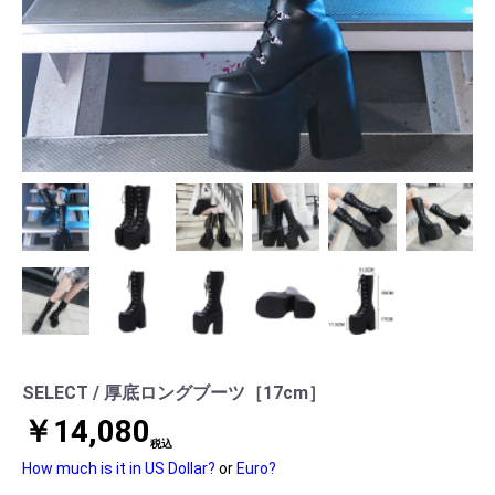
SELECT / 厚底ロングブーツ［17cm］
￥14,080
税込
How much is it in US Dollar?
or
Euro?