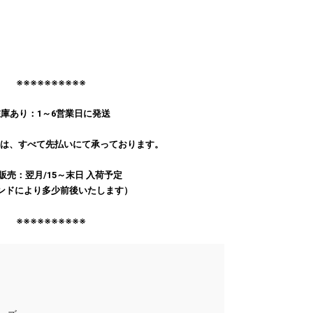
※※※※※※※※※※
庫あり：1～6営業日に発送
文は、すべて先払いにて承っております。
販売：翌月/15～末日 入荷予定
ンドにより多少前後いたします）
※※※※※※※※※※