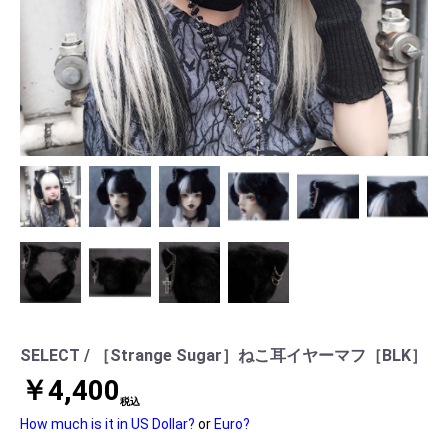
SELECT / ［Strange Sugar］ねこ耳イヤーマフ［BLK］
￥4,400
税込
How much is it in US Dollar?
or
Euro?