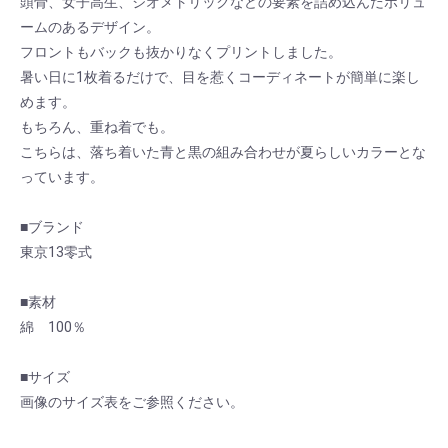
頭骨、女子高生、ジオメトリックなどの要素を詰め込んだボリュ
ームのあるデザイン。
フロントもバックも抜かりなくプリントしました。
暑い日に1枚着るだけで、目を惹くコーディネートが簡単に楽し
めます。
もちろん、重ね着でも。
こちらは、落ち着いた青と黒の組み合わせが夏らしいカラーとな
っています。
■ブランド
東京13零式
■素材
綿 100％
お買い物を続ける
カートへ進む
■サイズ
画像のサイズ表をご参照ください。