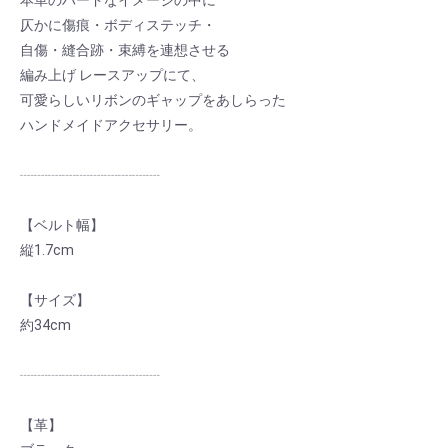
本革のハードなイメージの中に
仄かに傷痕・ボディステッチ・
自傷・縫合跡・束縛を連想させる
編み上げ レースアップにて、
可愛らしいリボンのギャップをあしらった
ハンドメイドアクセサリー。
┈┈┈┈┈┈┈┈┈┈
【ベルト幅】
縦1.7cm
【サイズ】
約34cm
┈┈┈┈┈┈┈┈┈┈
【革】