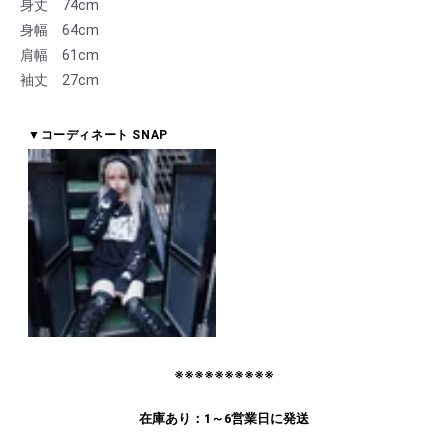
身丈 74cm
身幅 64cm
肩幅 61cm
袖丈 27cm
▼コーディネート SNAP
お買い物を続ける
カートへ進む
※※※※※※※※※※
在庫あり：1～6営業日に発送