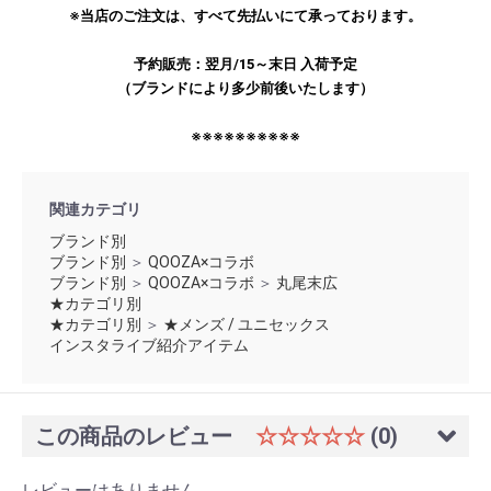
※当店のご注文は、すべて先払いにて承っております。
予約販売：翌月/15～末日 入荷予定
（ブランドにより多少前後いたします）
※※※※※※※※※※
関連カテゴリ
ブランド別
ブランド別
＞
QOOZA×コラボ
ブランド別
＞
QOOZA×コラボ
＞
丸尾末広
★カテゴリ別
★カテゴリ別
＞
★メンズ / ユニセックス
インスタライブ紹介アイテム
この商品のレビュー
☆☆☆☆☆
(0)
レビューはありません。