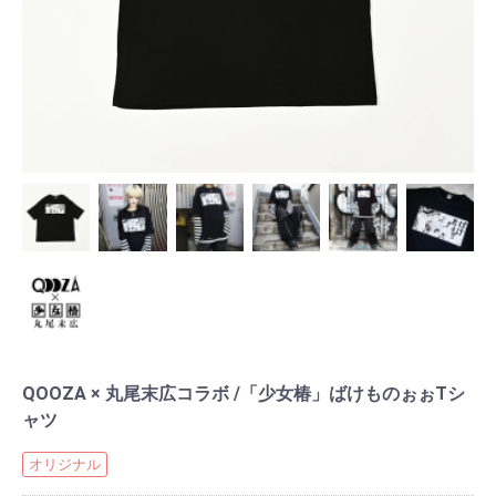
QOOZA × 丸尾末広コラボ /「少女椿」ばけものぉぉTシ
ャツ
オリジナル