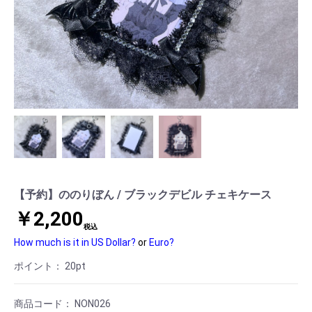
【予約】ののりぼん / ブラックデビル チェキケース
￥2,200
税込
How much is it in US Dollar?
or
Euro?
ポイント：
20
pt
商品コード：
NON026