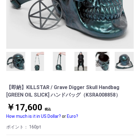
【即納】KILLSTAR / Grave Digger Skull Handbag
[GREEN OIL SLICK] ハンドバッグ（KSRA008858）
￥17,600
税込
How much is it in US Dollar?
or
Euro?
ポイント：
160
pt