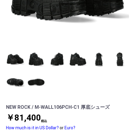
NEW ROCK / M-WALL106PCH-C1 厚底シューズ
￥81,400
税込
How much is it in US Dollar?
or
Euro?