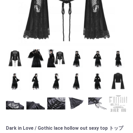
Dark in Love / Gothic lace hollow out sexy top トップ