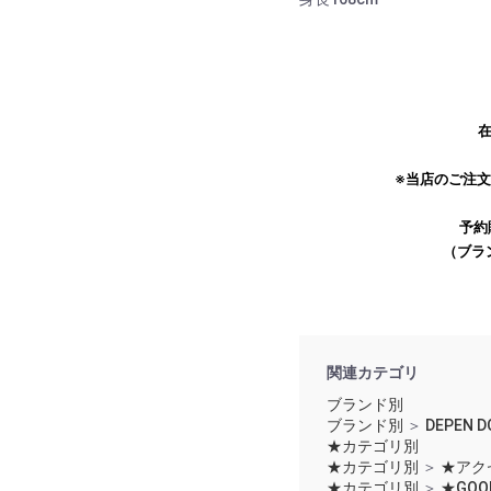
お買い物を続ける
カートへ進む
在
※当店のご注
予約
（ブラ
関連カテゴリ
ブランド別
ブランド別
＞
DEPEN D
★カテゴリ別
★カテゴリ別
＞
★アク
★カテゴリ別
＞
★GOO