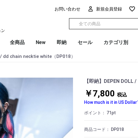
お問い合わせ
新規会員登録
全商品
New
即納
セール
カテゴリ別
dd chain necktie white（DP018）
【即納】DEPEN DOLL / dd
￥7,800
税込
How much is it in US Dollar
ポイント：
71
pt
商品コード：
DP018