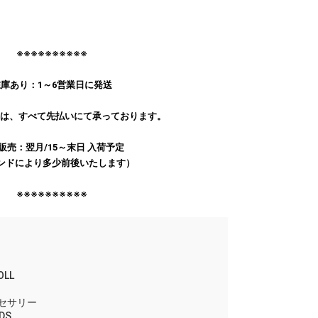
※※※※※※※※※※
庫あり：1～6営業日に発送
文は、すべて先払いにて承っております。
販売：翌月/15～末日 入荷予定
ンドにより多少前後いたします）
※※※※※※※※※※
OLL
セサリー
DS