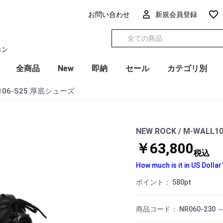
お問い合わせ
新規会員登録
全商品
New
即納
セール
カテゴリ別
LL106-S25 厚底シューズ
NEW ROCK / M-WAL
￥63,800
税込
How much is it in US Dollar
ポイント：
580
pt
商品コード：
NR060-230 ～