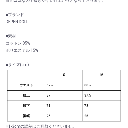
背面ゴムなので履きやすい仕上がりとなっております。
■ブランド
DEPEN DOLL
■素材
コットン 85%
ポリエステル 15%
■サイズ(cm)
S
M
ウエスト
62～
66～
股上
37
37.5
股下
71
73
裾幅
25
26
お買い物を続ける
カートへ進む
※1-3cmの誤差はご容赦くださいませ。