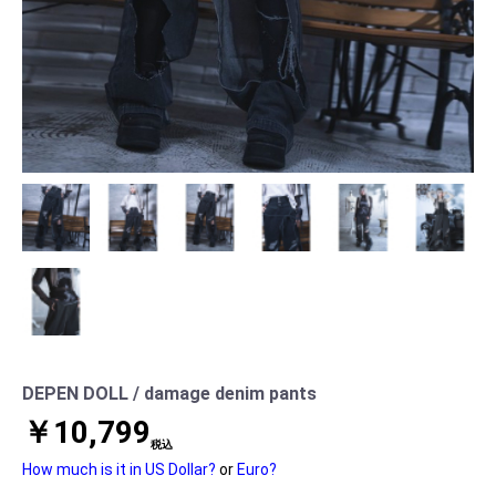
DEPEN DOLL / damage denim pants
￥10,799
税込
How much is it in US Dollar?
or
Euro?