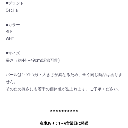
■ブランド
Cecilia
■カラー
BLK
WHT
■サイズ
長さ→約44〜49cm(調節可能)
パールは1つ1つ形・大きさが異なるため、全く同じ商品はありま
せん。
お買い物を続ける
カートへ進む
そのため長さにも若干の個体差が生まれます。ご了承ください。
※※※※※※※※※※
在庫あり：1～6営業日に発送