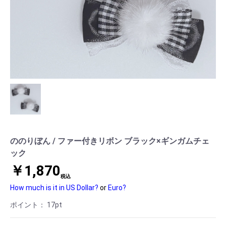
ののりぼん / ファー付きリボン ブラック×ギンガムチェ
ック
￥1,870
税込
How much is it in US Dollar?
or
Euro?
ポイント：
17
pt