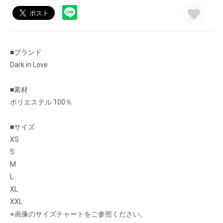
■ブランド
Dark in Love
■素材
ポリエステル 100％
■サイズ
XS
S
M
L
お買い物を続ける
カートへ進む
XL
XXL
※画像のサイズチャートをご参照ください。