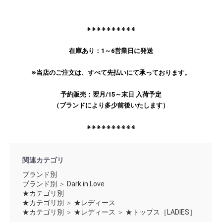
※※※※※※※※※※
在庫あり：1～6営業日に発送
※当店のご注文は、すべて先払いにて承っております。
予約販売：翌月/15～末日 入荷予定
（ブランドにより多少前後いたします）
※※※※※※※※※※
関連カテゴリ
ブランド別
ブランド別
＞
Dark in Love
★カテゴリ別
★カテゴリ別
＞
★レディース
★カテゴリ別
＞
★レディース
＞
★トップス［LADIES］