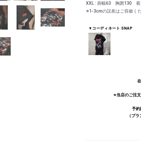
XXL : 肩幅63 胸囲130 
※1-3cmの誤差はご容赦く
▼コーディネート SNAP
在
お買い物を続ける
カートへ進む
※当店のご注
予約
（ブラ