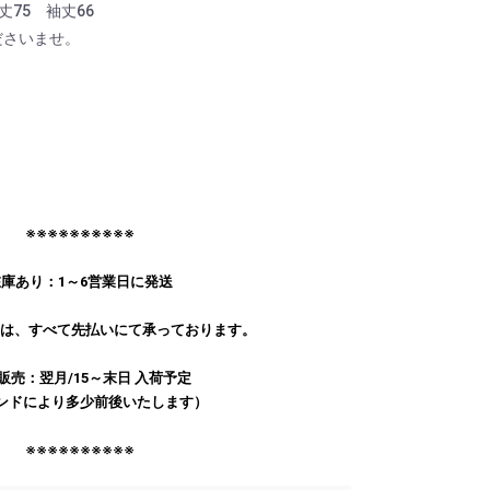
着丈75 袖丈66
ださいませ。
※※※※※※※※※※
庫あり：1～6営業日に発送
文は、すべて先払いにて承っております。
販売：翌月/15～末日 入荷予定
ンドにより多少前後いたします）
※※※※※※※※※※