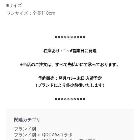
■サイズ
ワンサイズ：全長110cm
※※※※※※※※※※
在庫あり：1～6営業日に発送
お買い物を続ける
カートへ進む
※当店のご注文は、すべて先払いにて承っております。
予約販売：翌月/15～末日 入荷予定
（ブランドにより多少前後いたします）
※※※※※※※※※※
関連カテゴリ
ブランド別
ブランド別
＞
QOOZA×コラボ