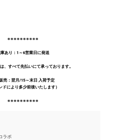
※※※※※※※※※※
庫あり：1～6営業日に発送
文は、すべて先払いにて承っております。
販売：翌月/15～末日 入荷予定
ンドにより多少前後いたします）
※※※※※※※※※※
×コラボ