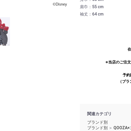
肩巾：55 cm
袖丈：64 cm
在
※当店のご注
予約
お買い物を続ける
カートへ進む
（ブラ
関連カテゴリ
ブランド別
ブランド別
＞
QOOZA