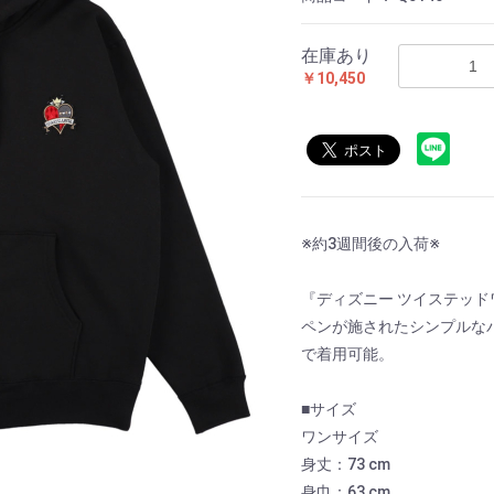
在庫あり
￥10,450
※約3週間後の入荷※
『ディズニー ツイステッ
ペンが施されたシンプルな
で着用可能。
■サイズ
ワンサイズ
身丈：73 cm
身巾：63 cm