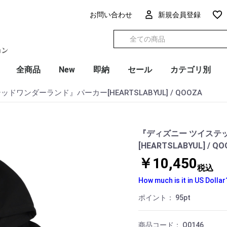
お問い合わせ
新規会員登録
全商品
New
即納
セール
カテゴリ別
ワンダーランド』パーカー[HEARTSLABYUL] / QOOZA
『ディズニー ツイステ
[HEARTSLABYUL] / Q
￥10,450
税込
How much is it in US Dollar
ポイント：
95
pt
商品コード：
Q0146