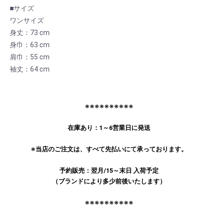
■サイズ
ワンサイズ
身丈：73 cm
身巾：63 cm
肩巾：55 cm
袖丈：64 cm
※※※※※※※※※※
お買い物を続ける
カートへ進む
在庫あり：1～6営業日に発送
※当店のご注文は、すべて先払いにて承っております。
予約販売：翌月/15～末日 入荷予定
（ブランドにより多少前後いたします）
※※※※※※※※※※