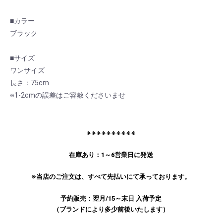
■カラー
ブラック
■サイズ
ワンサイズ
長さ：75cm
※1-2cmの誤差はご容赦くださいませ
お買い物を続ける
カートへ進む
※※※※※※※※※※
在庫あり：1～6営業日に発送
※当店のご注文は、すべて先払いにて承っております。
予約販売：翌月/15～末日 入荷予定
（ブランドにより多少前後いたします）