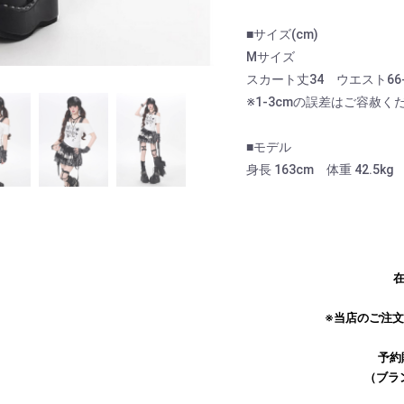
■サイズ(cm)
Mサイズ
スカート丈34 ウエスト66-
※1-3cmの誤差はご容赦く
■モデル
身長 163cm 体重 42.5
在
お買い物を続ける
カートへ進む
※当店のご注
予約
（ブラ