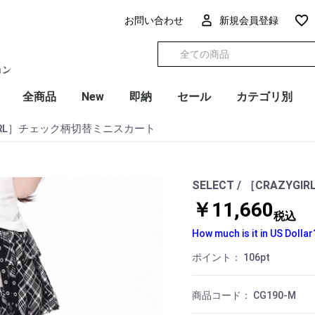
お問い合わせ
新規会員登録
全商品
New
即納
セール
カテゴリ別
ZYGIRL］チェック柄切替ミニスカート
SELECT / ［CRAZ
￥11,660
税込
How much is it in US Dollar
ポイント：
106
pt
商品コード：
CG190-M