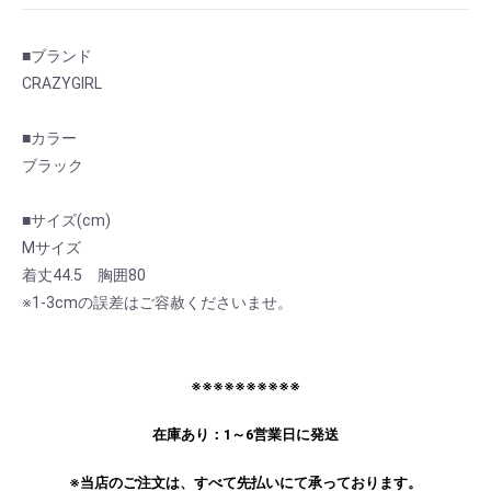
■ブランド
CRAZYGIRL
■カラー
ブラック
■サイズ(cm)
Mサイズ
着丈44.5 胸囲80
※1-3cmの誤差はご容赦くださいませ。
お買い物を続ける
カートへ進む
※※※※※※※※※※
在庫あり：1～6営業日に発送
※当店のご注文は、すべて先払いにて承っております。