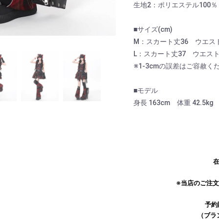
生地2：ポリエステル100％
■サイズ(cm)
M：スカート丈36 ウエスト
L：スカート丈37 ウエスト
※1-3cmの誤差はご容赦く
■モデル
身長 163cm 体重 42.5
在
お買い物を続ける
カートへ進む
※当店のご注
予約
（ブラ