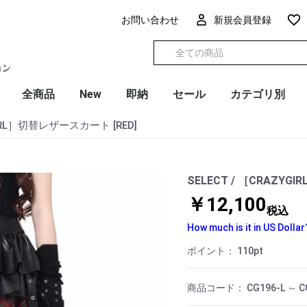
お問い合わせ
新規会員登録
全商品
New
即納
セール
カテゴリ別
GIRL］切替レザースカート [RED]
SELECT / ［CRAZYG
￥12,100
税込
How much is it in US Dollar
ポイント：
110
pt
商品コード：
CG196-L ～ 