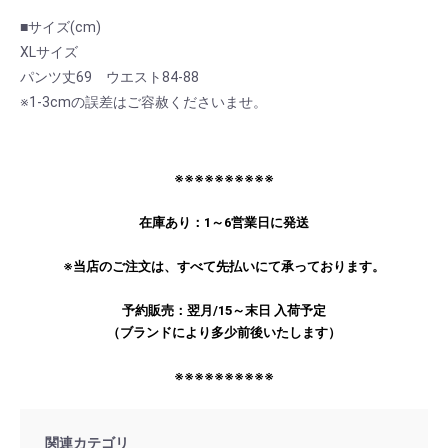
■サイズ(cm)
XLサイズ
パンツ丈69 ウエスト84-88
※1-3cmの誤差はご容赦くださいませ。
※※※※※※※※※※
お買い物を続ける
カートへ進む
在庫あり：1～6営業日に発送
※当店のご注文は、すべて先払いにて承っております。
予約販売：翌月/15～末日 入荷予定
（ブランドにより多少前後いたします）
※※※※※※※※※※
関連カテゴリ