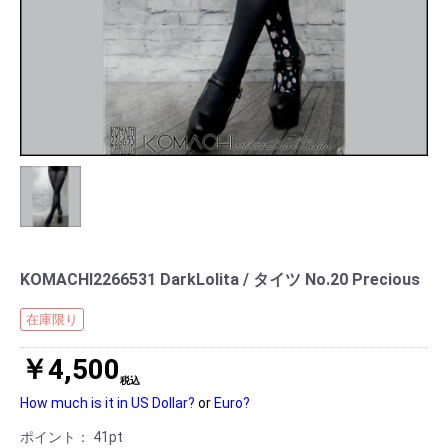
KOMACHI2266531 DarkLolita / タイツ No.20 Precious
在庫限り
￥4,500
税込
How much is it in US Dollar?
or
Euro?
ポイント：
41
pt