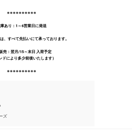
※※※※※※※※※※
庫あり：1～6営業日に発送
文は、すべて先払いにて承っております。
販売：翌月/15～末日 入荷予定
ンドにより多少前後いたします）
※※※※※※※※※※
A
ーズ