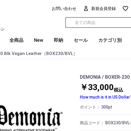
お問い合わせ
新規会員登録
全商品
New
即納
セール
カテゴリ別
30 Blk Vegan Leather［BOX230/BVL］
DEMONIA / BOXER-230
￥33,000
税込
How much is it in US Dollar
ポイント：
300
pt
商品コード：
BOX230/BVL-