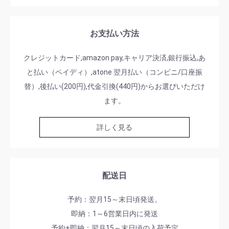
お支払い方法
クレジットカード,amazon pay,キャリア決済,銀行振込,あ
と払い（ペイディ）,atone 翌月払い（コンビニ/口座振
替）,後払い(200円),代金引換(440円)からお選びいただけ
ます。
詳しく見る
配送日
予約：翌月15～末日頃発送。
即納：1～6営業日内に発送
予約+即納：翌月15～末日頃の入荷予定