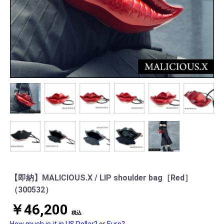
【即納】MALICIOUS.X / LIP shoulder bag［Red］
（300532）
￥46,200
税込