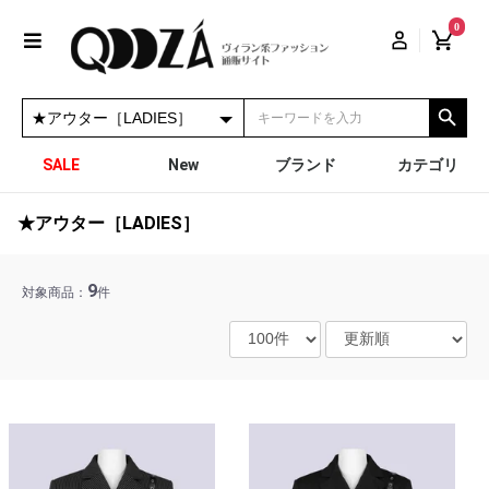
0
SALE
New
ブランド
カテゴリ
★アウター［LADIES］
9
対象商品：
件