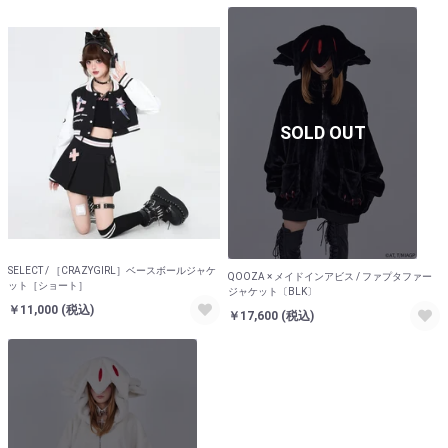
SOLD OUT
お買い物を続ける
カートへ進む
SELECT / ［CRAZYGIRL］ベースボールジャケ
QOOZA × メイドインアビス / ファプタファー
ット［ショート］
ジャケット〔BLK〕
￥11,000
(税込)
￥17,600
(税込)