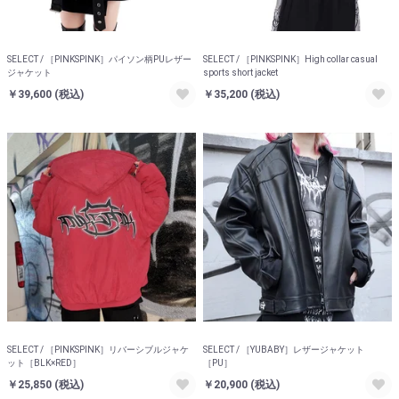
SELECT / ［PINKSPINK］パイソン柄PUレザー
SELECT / ［PINKSPINK］High collar casual
ジャケット
sports short jacket
￥39,600
(税込)
￥35,200
(税込)
SELECT / ［PINKSPINK］リバーシブルジャケ
SELECT / ［YUBABY］レザージャケット
ット［BLK×RED］
［PU］
￥25,850
(税込)
￥20,900
(税込)