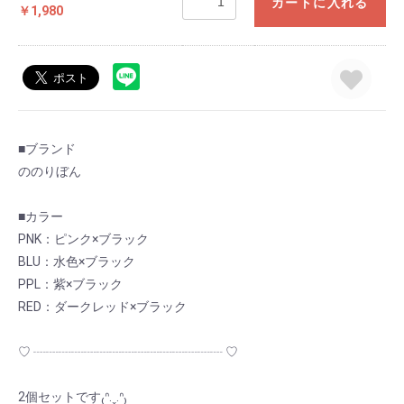
カートに入れる
￥1,980
■ブランド
ののりぼん
■カラー
PNK：ピンク×ブラック
BLU：水色×ブラック
PPL：紫×ブラック
RED：ダークレッド×ブラック
♡ ┈┈┈┈┈┈┈┈┈┈┈┈┈┈┈ ♡
お買い物を続ける
カートへ進む
2個セットです₍ᐢ.ˬ.ᐢ₎