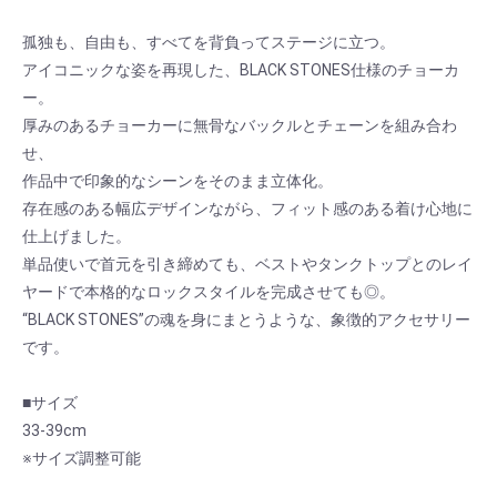
孤独も、自由も、すべてを背負ってステージに立つ。
アイコニックな姿を再現した、BLACK STONES仕様のチョーカ
ー。
厚みのあるチョーカーに無骨なバックルとチェーンを組み合わ
せ、
作品中で印象的なシーンをそのまま立体化。
存在感のある幅広デザインながら、フィット感のある着け心地に
仕上げました。
単品使いで首元を引き締めても、ベストやタンクトップとのレイ
ヤードで本格的なロックスタイルを完成させても◎。
“BLACK STONES”の魂を身にまとうような、象徴的アクセサリー
です。
■サイズ
33-39cm
お買い物を続ける
カートへ進む
※サイズ調整可能