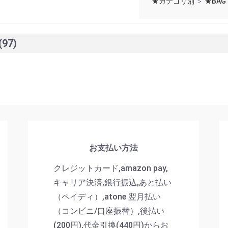
★カテゴリ別
＞
★BAG
(97)
お支払い方法
クレジットカード,amazon pay,
キャリア決済,銀行振込,あと払い
（ペイディ）,atone 翌月払い
（コンビニ/口座振替）,後払い
(200円),代金引換(440円)からお