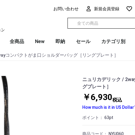
お問い合わせ
新規会員登録
全商品
New
即納
セール
カテゴリ別
2wayコンパクトがま口ショルダーバッグ［リングプレート］
ニュリカデリック / 2
グプレート］
￥6,930
税込
How much is it in US Dollar
ポイント：
63
pt
商品コード：
NYU060