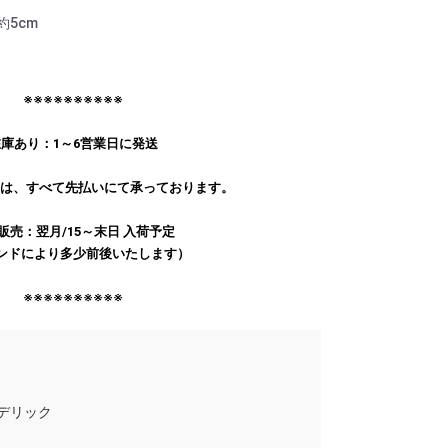
 約5cm
※※※※※※※※※※
庫あり：1～6営業日に発送
文は、すべて先払いにて承っております。
販売：翌月/15～末日 入荷予定
ンドにより多少前後いたします）
※※※※※※※※※※
デリック