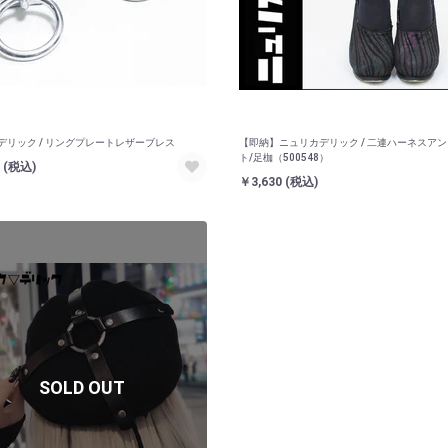
デリック / リングプレートレザーブレス
【即納】ニュリカデリック / 二連ハーネスア
ト/足枷（500548）
0
(税込)
￥3,630
(税込)
SOLD OUT