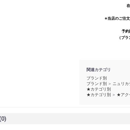
在
※当店のご注
予約
（ブラ
お買い物を続ける
カートへ進む
関連カテゴリ
ブランド別
ブランド別
＞
ニュリカ
★カテゴリ別
★カテゴリ別
＞
★アク
(0)