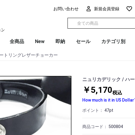
お問い合わせ
新規会員登録
全商品
New
即納
セール
カテゴリ別
ハートリングレザーチョーカー
ニュリカデリック / 
￥5,170
税込
How much is it in US Dollar
ポイント：
47
pt
商品コード：
500804