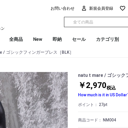
お問い合わせ
新規会員登録
全商品
New
即納
セール
カテゴリ別
mare / ゴシックフィンガーブレス［BLK］
natu t mare / ゴ
￥2,970
税込
How much is it in US Dollar
ポイント：
27
pt
商品コード：
NM004