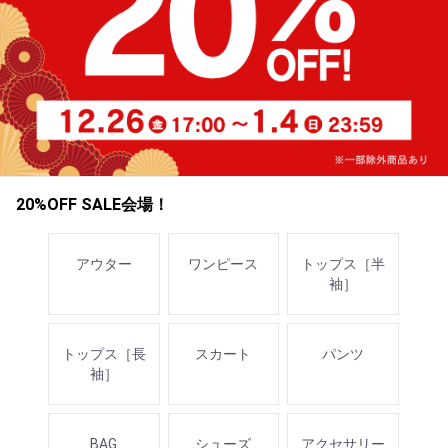
20%OFF SALE会場！
アウター
ワンピース
トップス［半
袖］
トップス［長
スカート
パンツ
袖］
BAG
シューズ
アクセサリー