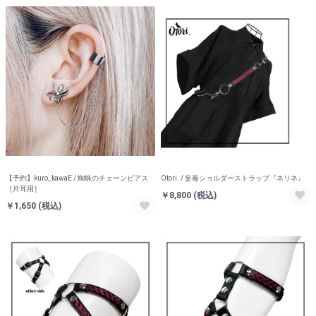
【予約】kuro_kawaE / 蜘蛛のチェーンピアス
Otori. / 妄毒ショルダーストラップ『ネリネ』
［片耳用］
￥8,800
(税込)
￥1,650
(税込)