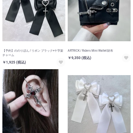
【予約】ののりぼん / リボン ブラック×十字架
ARTRICK / Riders Mini Wallet 財布
チャーム
￥9,350
(税込)
￥1,925
(税込)