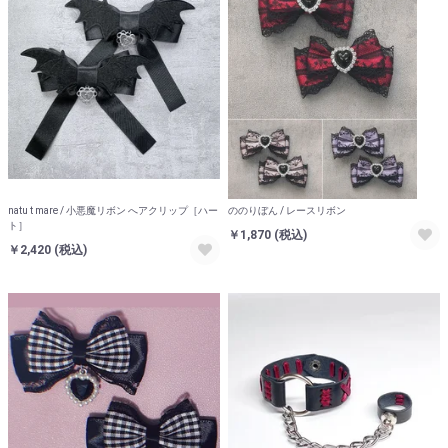
natu t mare / 小悪魔リボン へアクリップ［ハー
ののりぼん / レースリボン
ト］
￥1,870
(税込)
￥2,420
(税込)