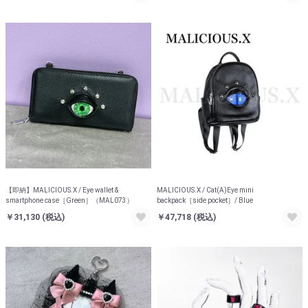
【即納】MALICIOUS.X / Eye wallet &
MALICIOUS.X / Cat(A)Eye mini
smartphone case［Green］（MAL073）
backpack［side pocket］/ Blue
￥31,130
(税込)
￥47,718
(税込)