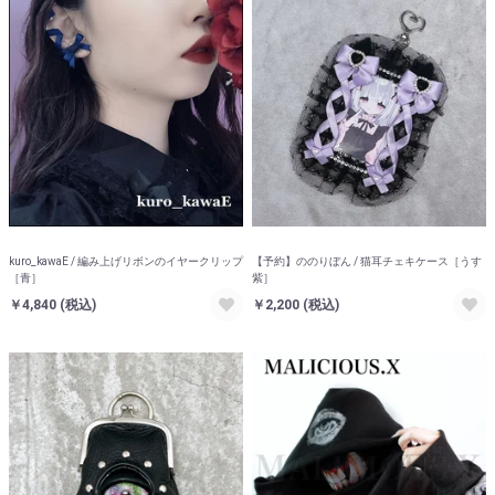
kuro_kawaE / 編み上げリボンのイヤークリップ
【予約】ののりぼん / 猫耳チェキケース［うす
［青］
紫］
￥4,840
(税込)
￥2,200
(税込)