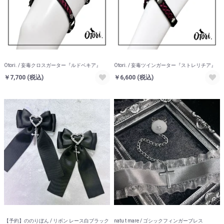
お買い物を続ける
カートへ進む
Otori. / 妄毒クロスガーター『ルドベキア』
Otori. / 妄毒ツインガーター『ストレリチア』
￥7,700
(税込)
￥6,600
(税込)
【予約】ののりぼん / リボン レース白ブラック
natu t mare / ゴシックフィンガーブレス