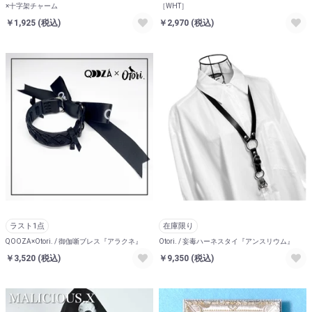
×十字架チャーム
［WHT］
￥1,925
(税込)
￥2,970
(税込)
ラスト1点
在庫限り
QOOZA×Otori. / 御伽噺ブレス『アラクネ』
Otori. / 妄毒ハーネスタイ『アンスリウム』
￥3,520
(税込)
￥9,350
(税込)