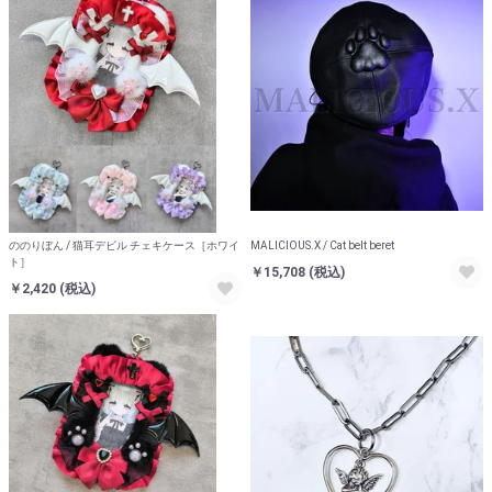
ののりぼん / 猫耳デビル チェキケース［ホワイ
MALICIOUS.X / Cat belt beret
ト］
￥15,708
(税込)
￥2,420
(税込)