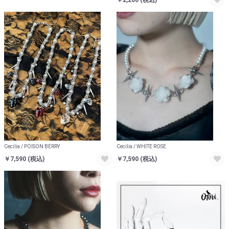
Cecilia / POISON BERRY
Cecilia / WHITE ROSE
￥7,590
(税込)
￥7,590
(税込)