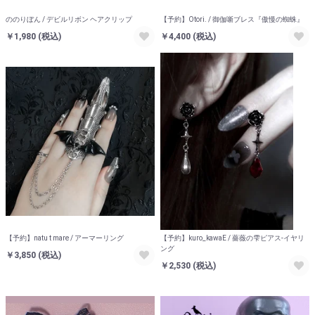
ののりぼん / デビルリボン ヘアクリップ
【予約】Otori. / 御伽噺ブレス『傲慢の蜘蛛』
￥1,980
(税込)
￥4,400
(税込)
【予約】natu t mare / アーマーリング
【予約】kuro_kawaE / 薔薇の雫ピアス-イヤリ
ング
￥3,850
(税込)
￥2,530
(税込)