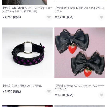
【予約】kuro_kawaE / ハートストーンのチェー
【予約】kuro_kawaE / 棘のフェイクインダスト
ンピアス-イヤリング両耳用［赤］
リアル
￥2,750
(税込)
￥2,200
(税込)
【予約】Otori. / 死絡みブレス『野心』
【予約】ののりぼん / ミニリボン いちごチャー
ム ブラック
￥3,850
(税込)
￥1,870
(税込)