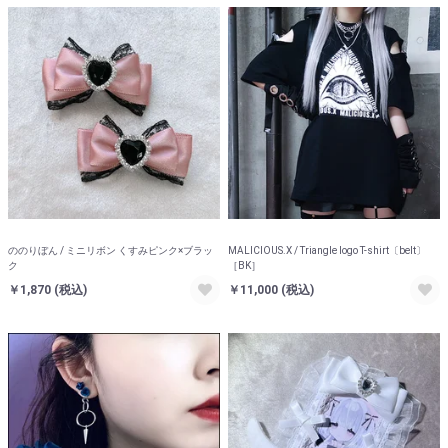
ののりぼん / ミニリボン くすみピンク×ブラッ
MALICIOUS.X / Triangle logo T-shirt〔belt〕
ク
［BK］
￥1,870
(税込)
￥11,000
(税込)