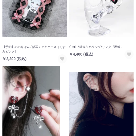
【予約】ののりぼん / 猫耳チェキケース［くす
Otori. / 独り占めリング/リング『呪縛』
みピンク］
￥4,400
(税込)
￥2,200
(税込)