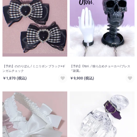
【予約】ののりぼん / ミニリボン ブラック×ギ
【予約】Otori. / 独り占めチョーカー/ブレス
ンガムチェック
『隷属』
￥1,870
(税込)
￥9,900
(税込)