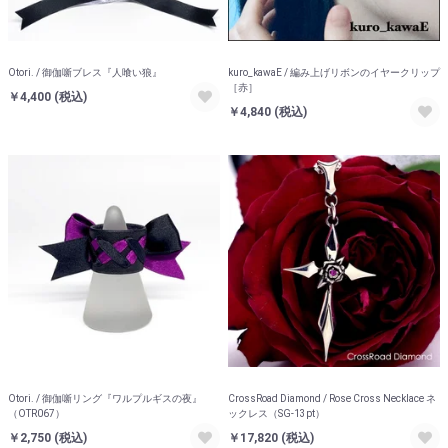
Otori. / 御伽噺ブレス『人喰い狼』
kuro_kawaE / 編み上げリボンのイヤークリップ
［赤］
￥4,400
(税込)
￥4,840
(税込)
Otori. / 御伽噺リング『ワルプルギスの夜』
CrossRoad Diamond / Rose Cross Necklace ネ
（OTR067）
ックレス（SG-13pt）
￥2,750
(税込)
￥17,820
(税込)