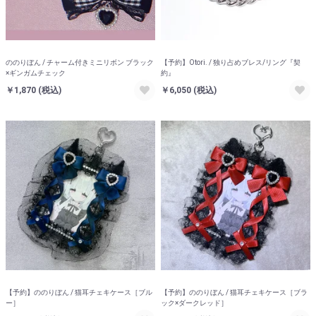
ののりぼん / チャーム付きミニリボン ブラック
【予約】Otori. / 独り占めブレス/リング『契
×ギンガムチェック
約』
￥1,870
(税込)
￥6,050
(税込)
【予約】ののりぼん / 猫耳チェキケース［ブル
【予約】ののりぼん / 猫耳チェキケース［ブラ
ー］
ック×ダークレッド］