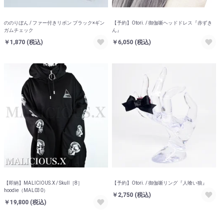
ののりぼん / ファー付きリボン ブラック×ギン
【予約】Otori. / 御伽噺ヘッドドレス『赤ずき
ガムチェック
ん』
￥1,870
(税込)
￥6,050
(税込)
【即納】MALICIOUS.X / Skull［8］
【予約】Otori. / 御伽噺リング『人喰い狼』
hoodie（MAL030）
￥2,750
(税込)
￥19,800
(税込)