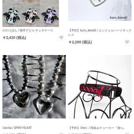
ののりぼん / 猫耳デビル チェキケース
【予約】kuro_kawaE / エンジェルハートネック
レス
￥2,420
(税込)
￥2,200
(税込)
Cecilia / SPIKY HEART
【予約】Otori. / 死絡みチョーカー『過ち』