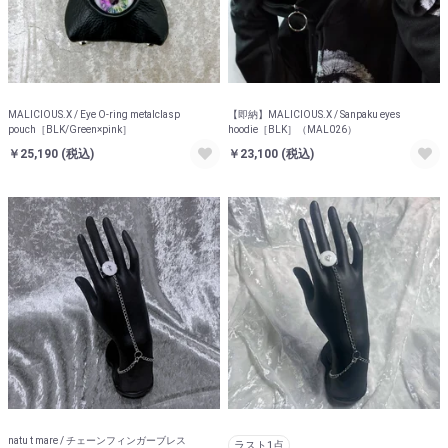
MALICIOUS.X / Eye O-ring metalclasp
【即納】MALICIOUS.X / Sanpaku eyes
pouch［BLK/Green×pink］
hoodie［BLK］（MAL026）
￥25,190
(税込)
￥23,100
(税込)
natu t mare / チェーンフィンガーブレス
ラスト1点