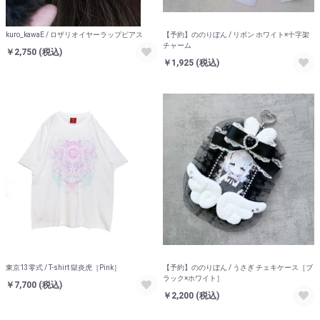
kuro_kawaE / ロザリオイヤーラップピアス
【予約】ののりぼん / リボン ホワイト×十字架
チャーム
￥2,750
(税込)
￥1,925
(税込)
東京13零式 / T-shirt 獄炎虎［Pink］
【予約】ののりぼん / うさぎ チェキケース［ブ
ラック×ホワイト］
￥7,700
(税込)
￥2,200
(税込)