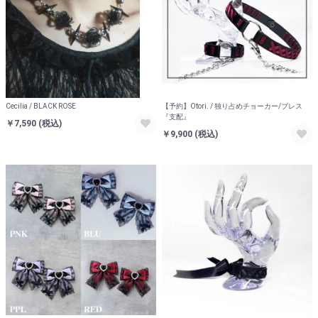
Cecilia / BLACK ROSE
【予約】Otori. / 独り占めチョーカー/ブレス
『支配』
￥7,590
(税込)
￥9,900
(税込)