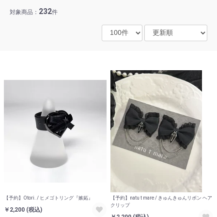
232
対象商品：
件
【予約】Otori. / ヒメゴトリング『嫉妬』
【予約】natu t mare / きゅんきゅんリボン ヘア
クリップ
￥2,200
(税込)
￥2,200
(税込)