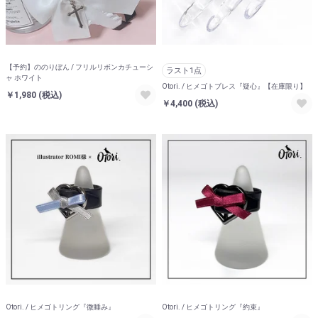
【予約】ののりぼん / フリルリボンカチューシ
ラスト1点
ャ ホワイト
Otori. / ヒメゴトブレス『疑心』【在庫限り】
￥1,980
(税込)
￥4,400
(税込)
Otori. / ヒメゴトリング『微睡み』
Otori. / ヒメゴトリング『約束』