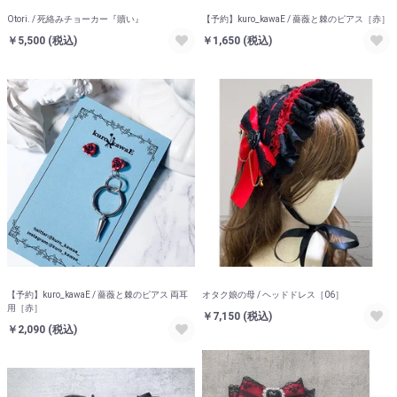
Otori. / 死絡みチョーカー『贖い』
【予約】kuro_kawaE / 薔薇と棘のピアス［赤］
￥5,500
(税込)
￥1,650
(税込)
【予約】kuro_kawaE / 薔薇と棘のピアス 両耳
オタク娘の母 / ヘッドドレス［06］
用［赤］
￥7,150
(税込)
￥2,090
(税込)