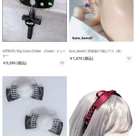
ARTRICK / Big Cross Choker ［Green］チョー
kuro_kawaE / 野薔薇の1輪ピアス［青］
カー
￥1,870
(税込)
￥5,390
(税込)